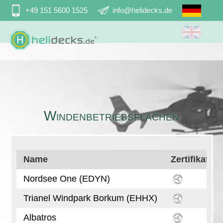
Navigation
+49 151 5600 1525
info@helidecks.de
überspringen
Windenbetriebsflächen
Name
Zertifikat W
Nordsee One (EDYN)
Trianel Windpark Borkum (EHHX)
Albatros