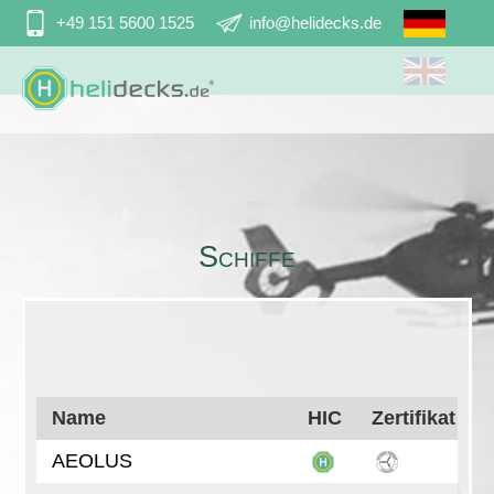
Navigation
+49 151 5600 1525
info@helidecks.de
überspringen
Schiffe
Name
HIC
Zertifikat He
AEOLUS